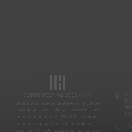
CE
DE
Situé à proximité du centre-ville, le Centre
Bou
Hospitalier de Vichy dessert une
03
population d’environ 160 000 habitants.
Avec une capacité de 779 lits et places, et
T 
près de 34 000 passages au service