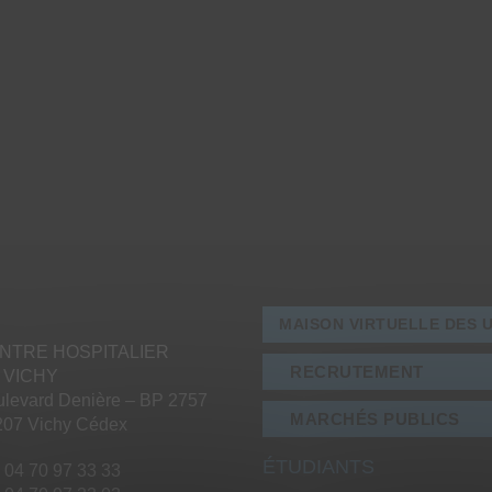
MAISON VIRTUELLE DES 
NTRE HOSPITALIER
RECRUTEMENT
 VICHY
levard Denière – BP 2757
MARCHÉS PUBLICS
207 Vichy Cédex
ÉTUDIANTS
: 04 70 97 33 33