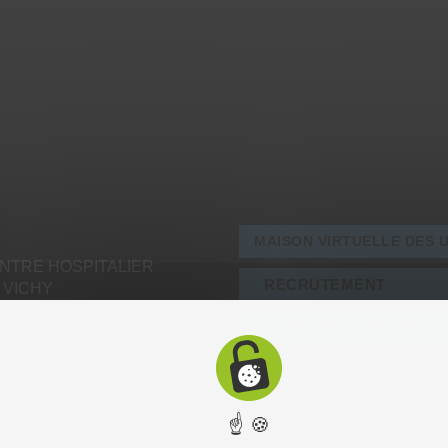
MAISON VIRTUELLE DES 
NTRE HOSPITALIER
RECRUTEMENT
 VICHY
levard Denière – BP 2757
MARCHÉS PUBLICS
207 Vichy Cédex
ÉTUDIANTS
: 04 70 97 33 33
: 04 70 97 33 03
IFSI – IFAS – IFAP
☝ 🍪