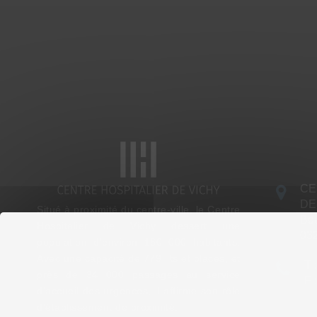
CE
DE
Situé à proximité du centre-ville, le Centre
Bou
Hospitalier de Vichy dessert une
03
population d’environ 160 000 habitants.
Avec une capacité de 779 lits et places, et
T 
près de 34 000 passages au service
F 
d’accueil des urgences, il affirme son rôle
d’établissement de proximité.