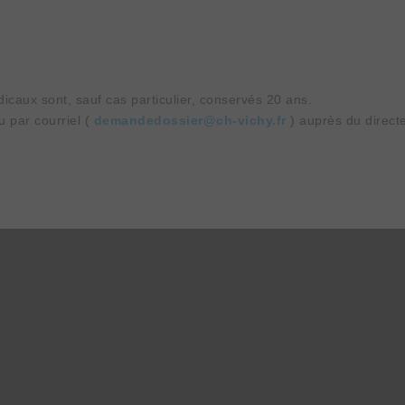
icaux sont, sauf cas particulier, conservés 20 ans.
 par courriel (
demandedossier@ch-vichy.fr
) auprès du directe