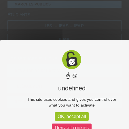
MARCHÉS PUBLICS
ÉTUDIANTS
IFSI – IFAS – IFAP
IFMK
NOS SERVICES EN LIGNE
DEMANDE DE RENDEZ-VOUS
☝ 🍪
TÉLÉPAIEMENT
undefined
This site uses cookies and gives you control over
RÉSULTATS D’IMAGERIE
what you want to activate
OK, accept all
Deny all cookies