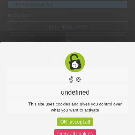
MARCHÉS PUBLICS
ÉTUDIANTS
IFSI – IFAS – IFAP
IFMK
NOS SERVICES EN LIGNE
DEMANDE DE RENDEZ-VOUS
☝ 🍪
TÉLÉPAIEMENT
undefined
This site uses cookies and gives you control over
RÉSULTATS D’IMAGERIE
what you want to activate
OK, accept all
Deny all cookies