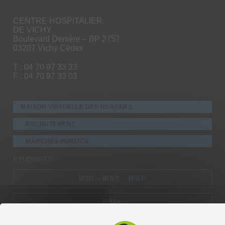
CENTRE HOSPITALIER
DE VICHY
Boulevard Denière – BP 2757
03207 Vichy Cédex
T : 04 70 97 33 33
F : 04 70 97 33 03
MAISON VIRTUELLE DES USAGERS
RECRUTEMENT
MARCHÉS PUBLICS
ÉTUDIANTS
IFSI – IFAS – IFAP
IFMK