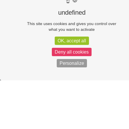
☝ 🍪
undefined
This site uses cookies and gives you control over
what you want to activate
OK, accept all
Deny all cookies
Personalize
L’ÉQUIPE MÉDICALE
DR VAYSSE FABIENNE