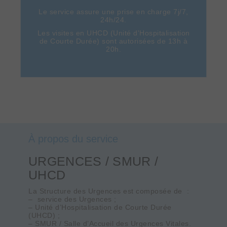
Le service assure une prise en charge 7j/7,
24h/24.
Les visites en UHCD (Unité d'Hospitalisation
de Courte Durée) sont autorisées de 13h à
20h.
À propos du service
URGENCES / SMUR /
UHCD
La Structure des Urgences est composée de :
– service des Urgences ;
– Unité d’Hospitalisation de Courte Durée
(UHCD) ;
– SMUR / Salle d’Accueil des Urgences Vitales.