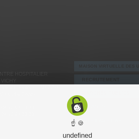
MAISON VIRTUELLE DES 
NTRE HOSPITALIER
RECRUTEMENT
 VICHY
levard Denière – BP 2757
MARCHÉS PUBLICS
207 Vichy Cédex
ÉTUDIANTS
: 04 70 97 33 33
: 04 70 97 33 03
IFSI – IFAS – IFAP
☝ 🍪
undefined