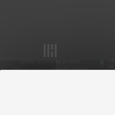
CE
DE
Situé à proximité du centre-ville, le Centre
Bou
Hospitalier de Vichy dessert une
03
population d’environ 160 000 habitants.
Avec une capacité de 779 lits et places, et
T 
près de 34 000 passages au service
F 
d’accueil des urgences, il affirme son rôle
d’établissement de proximité.