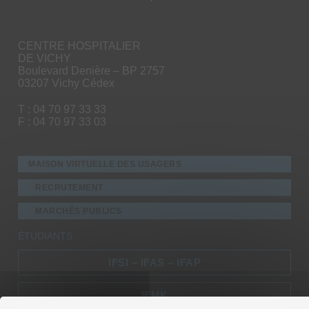
CENTRE HOSPITALIER
DE VICHY
Boulevard Denière – BP 2757
03207 Vichy Cédex
T : 04 70 97 33 33
F : 04 70 97 33 03
MAISON VIRTUELLE DES USAGERS
RECRUTEMENT
MARCHÉS PUBLICS
ÉTUDIANTS
IFSI – IFAS – IFAP
IFMK