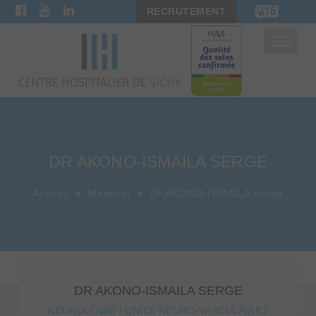
RECRUTEMENT
Bascule
la
navigat
DR AKONO-ISMAILA SERGE
Accueil
Médecin
Dr AKONO-ISMAILA Serge
DR AKONO-ISMAILA SERGE
NEUROLOGIE / UNITÉ NEURO-VASCULAIRE /