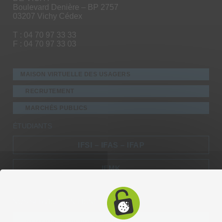
Boulevard Denière – BP 2757
03207 Vichy Cédex
T : 04 70 97 33 33
F : 04 70 97 33 03
MAISON VIRTUELLE DES USAGERS
RECRUTEMENT
MARCHÉS PUBLICS
ÉTUDIANTS
IFSI – IFAS – IFAP
IFMK
NOS SERVICES EN LIGNE