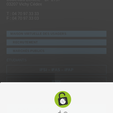
03207 Vichy Cédex
T : 04 70 97 33 33
F : 04 70 97 33 03
MAISON VIRTUELLE DES USAGERS
RECRUTEMENT
MARCHÉS PUBLICS
ÉTUDIANTS
IFSI – IFAS – IFAP
IFMK
NOS SERVICES EN LIGNE
DEMANDE DE RENDEZ-VOUS