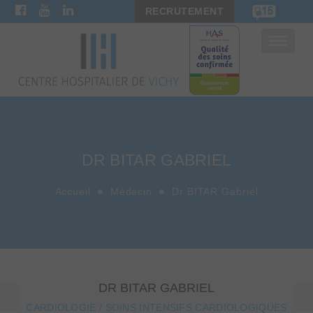
RECRUTEMENT
Bascule
la
navigat
DR BITAR GABRIEL
Accueil
Médecin
Dr BITAR Gabriel
DR BITAR GABRIEL
CARDIOLOGIE / SOINS INTENSIFS CARDIOLOGIQUES