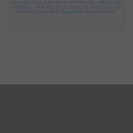
RHUMATOLOGIE INTERVENTIONNELLE
-
MÉDECINE
INTERNE / IMMUNOLOGIE CLINIQUE, ORIENTATION
HÉMATOLOGIQUE ET MALADIES INFECTIEUSES