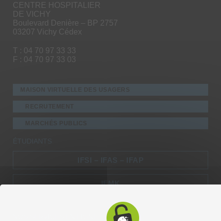
CENTRE HOSPITALIER
DE VICHY
Boulevard Denière – BP 2757
03207 Vichy Cédex
T : 04 70 97 33 33
F : 04 70 97 33 03
MAISON VIRTUELLE DES USAGERS
RECRUTEMENT
MARCHÉS PUBLICS
ÉTUDIANTS
IFSI – IFAS – IFAP
IFMK
NOS SERVICES EN LIGNE