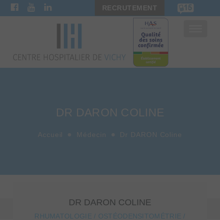
RECRUTEMENT
Bascule
la
navigat
DR DARON COLINE
Accueil
Médecin
Dr DARON Coline
DR DARON COLINE
RHUMATOLOGIE / OSTÉODENSITOMÉTRIE /