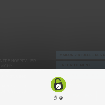
MAISON VIRTUELLE DES 
NTRE HOSPITALIER
RECRUTEMENT
 VICHY
levard Denière – BP 2757
MARCHÉS PUBLICS
207 Vichy Cédex
ÉTUDIANTS
: 04 70 97 33 33
: 04 70 97 33 03
IFSI – IFAS – IFAP
☝ 🍪