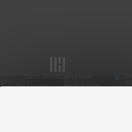
CE
DE
Situé à proximité du centre-ville, le Centre
Bou
Hospitalier de Vichy dessert une
03
population d’environ 160 000 habitants.
Avec une capacité de 779 lits et places, et
T 
près de 34 000 passages au service
F 
d’accueil des urgences, il affirme son rôle
d’établissement de proximité.