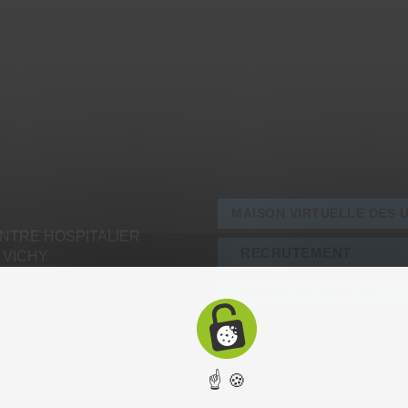
MAISON VIRTUELLE DES 
NTRE HOSPITALIER
RECRUTEMENT
 VICHY
levard Denière – BP 2757
MARCHÉS PUBLICS
207 Vichy Cédex
ÉTUDIANTS
: 04 70 97 33 33
: 04 70 97 33 03
IFSI – IFAS – IFAP
☝ 🍪