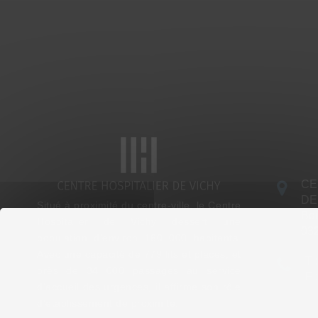
CE
DE
Situé à proximité du centre-ville, le Centre
Bou
Hospitalier de Vichy dessert une
03
population d’environ 160 000 habitants.
Avec une capacité de 779 lits et places, et
T 
près de 34 000 passages au service
F 
d’accueil des urgences, il affirme son rôle
d’établissement de proximité.