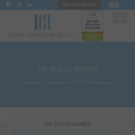
RECRUTEMENT
Bascule
la
navigat
DR DOLCI AGNÈS
Accueil
Médecin
DR DOLCI Agnès
DR DOLCI AGNÈS
PERMANENCE D’ACCÈS AUX SOINS DE SANTÉ (PASS)