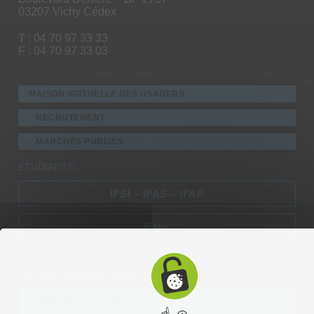
03207 Vichy Cédex
T : 04 70 97 33 33
F : 04 70 97 33 03
MAISON VIRTUELLE DES USAGERS
RECRUTEMENT
MARCHÉS PUBLICS
ÉTUDIANTS
IFSI – IFAS – IFAP
IFMK
NOS SERVICES EN LIGNE
DEMANDE DE RENDEZ-VOUS