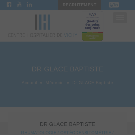
RECRUTEMENT
Bascule
la
navigat
DR GLACE BAPTISTE
Accueil
Médecin
Dr GLACE Baptiste
DR GLACE BAPTISTE
RHUMATOLOGIE / OSTÉODENSITOMÉTRIE /