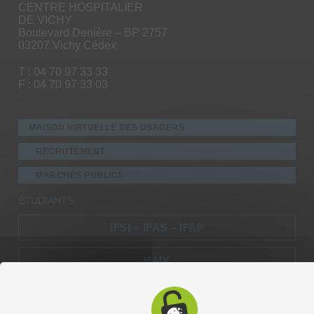
CENTRE HOSPITALIER
DE VICHY
Boulevard Denière – BP 2757
03207 Vichy Cédex
T : 04 70 97 33 33
F : 04 70 97 33 03
MAISON VIRTUELLE DES USAGERS
RECRUTEMENT
MARCHÉS PUBLICS
ÉTUDIANTS
IFSI – IFAS – IFAP
IFMK
NOS SERVICES EN LIGNE