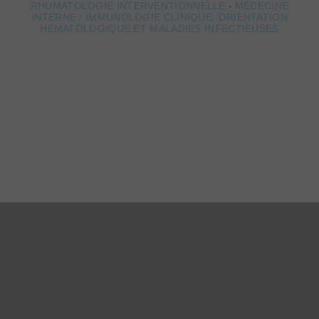
RHUMATOLOGIE INTERVENTIONNELLE
-
MÉDECINE
INTERNE / IMMUNOLOGIE CLINIQUE, ORIENTATION
HÉMATOLOGIQUE ET MALADIES INFECTIEUSES