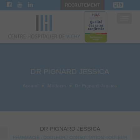
RECRUTEMENT
Bascule
la
navigat
DR PIGNARD JESSICA
Accueil
Médecin
Dr Pignard Jessica
DR PIGNARD JESSICA
PHARMACIE
-
DOULEUR / CONSULTATION DOULEUR