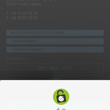
03207 Vichy Cédex
T : 04 70 97 33 33
F : 04 70 97 33 03
MAISON VIRTUELLE DES USAGERS
RECRUTEMENT
MARCHÉS PUBLICS
ÉTUDIANTS
IFSI – IFAS – IFAP
IFMK
NOS SERVICES EN LIGNE
DEMANDE DE RENDEZ-VOUS