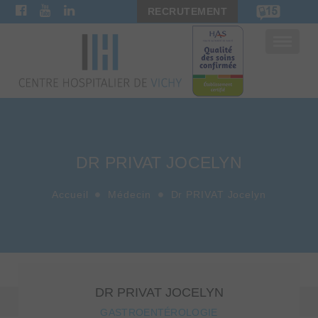
RECRUTEMENT
Bascule
la
navigat
DR PRIVAT JOCELYN
Accueil
Médecin
Dr PRIVAT Jocelyn
DR PRIVAT JOCELYN
GASTROENTÉROLOGIE