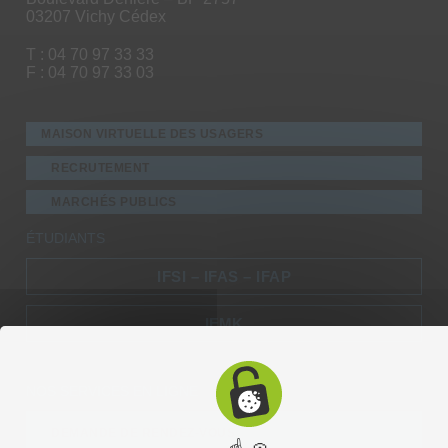
03207 Vichy Cédex
T : 04 70 97 33 33
F : 04 70 97 33 03
MAISON VIRTUELLE DES USAGERS
RECRUTEMENT
MARCHÉS PUBLICS
ÉTUDIANTS
IFSI – IFAS – IFAP
IFMK
NOS SERVICES EN LIGNE
DEMANDE DE RENDEZ-VOUS