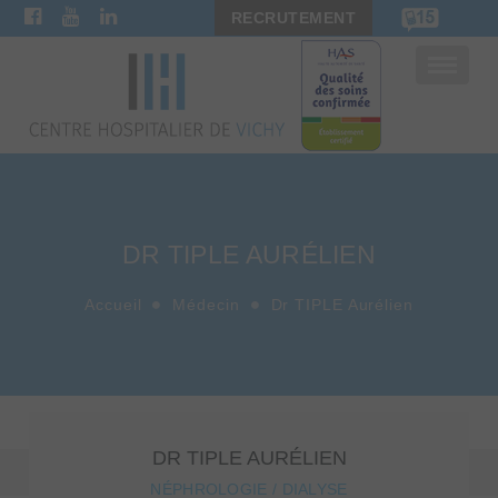
RECRUTEMENT
Bascule
la
navigat
DR TIPLE AURÉLIEN
Accueil
Médecin
Dr TIPLE Aurélien
DR TIPLE AURÉLIEN
NÉPHROLOGIE / DIALYSE