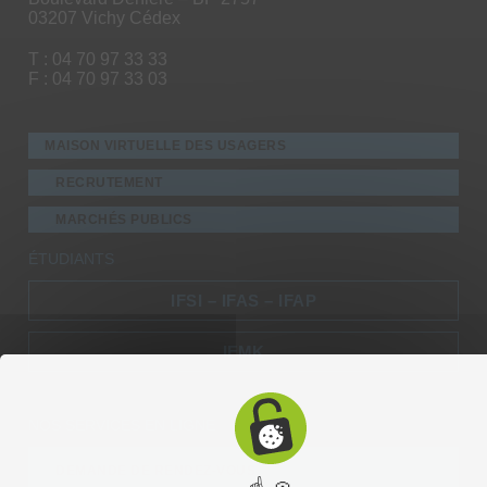
03207 Vichy Cédex
T : 04 70 97 33 33
F : 04 70 97 33 03
MAISON VIRTUELLE DES USAGERS
RECRUTEMENT
MARCHÉS PUBLICS
ÉTUDIANTS
IFSI – IFAS – IFAP
IFMK
NOS SERVICES EN LIGNE
DEMANDE DE RENDEZ-VOUS