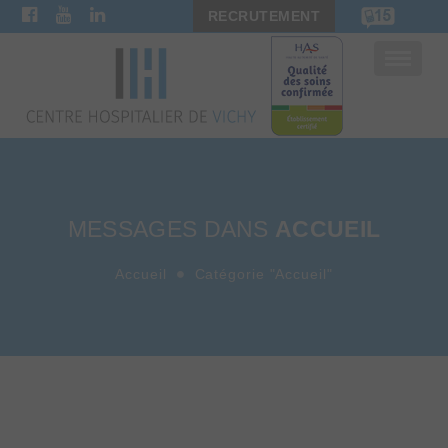
RECRUTEMENT
Bascule
la
navigat
MESSAGES DANS
ACCUEIL
Accueil
Catégorie "Accueil"