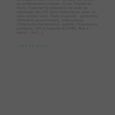
de prélèvements (niveau -1) de l’hôpital de
Vichy. Il permet la réalisation de tests de
dépistage des IST sans ordonnance, avec ou
sans rendez‑vous. Tests proposés : gonorrhée
(Neisseria gonorrhoeae), chlamydiose
(Chlamydia trachomatis), syphilis (Treponema
pallidum), VIH et hépatite B (VHB). Bon à
savoir – Le […]
LIRE LA SUITE