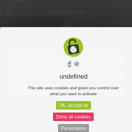
ÉTUDIANTS
IFSI – IFAS – IFAP
IFMK
NOS SERVICES EN LIGNE
DEMANDE DE RENDEZ-VOUS
☝ 🍪
TÉLÉPAIEMENT
undefined
This site uses cookies and gives you control over
RÉSULTATS D’IMAGERIE
what you want to activate
OK, accept all
Deny all cookies
Liens utiles
Plan du site
Mentions légales
Politique de confidentialité
Personalize