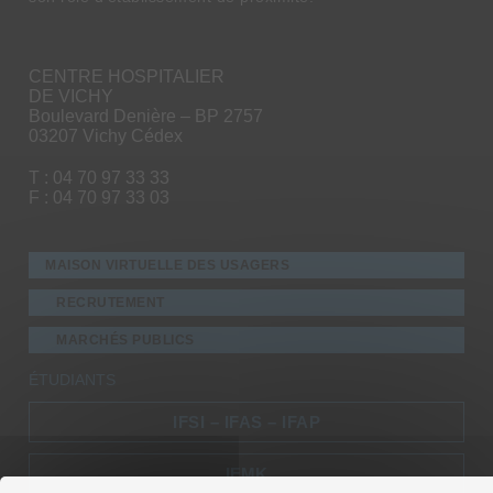
CENTRE HOSPITALIER
DE VICHY
Boulevard Denière – BP 2757
03207 Vichy Cédex
T : 04 70 97 33 33
F : 04 70 97 33 03
MAISON VIRTUELLE DES USAGERS
RECRUTEMENT
MARCHÉS PUBLICS
ÉTUDIANTS
IFSI – IFAS – IFAP
IFMK