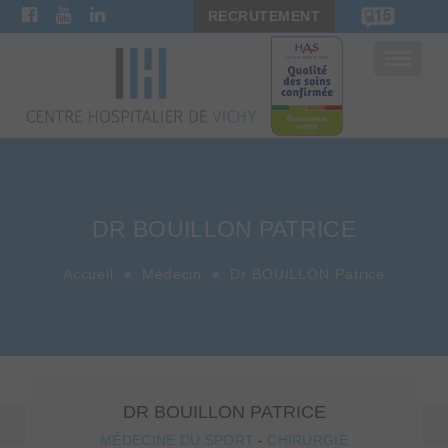
RECRUTEMENT
Bascule
la
navigat
DR BOUILLON PATRICE
Accueil
Médecin
Dr BOUILLON Patrice
DR BOUILLON PATRICE
MÉDECINE DU SPORT
-
CHIRURGIE