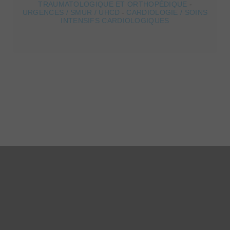
TRAUMATOLOGIQUE ET ORTHOPÉDIQUE
-
URGENCES / SMUR / UHCD
-
CARDIOLOGIE / SOINS
INTENSIFS CARDIOLOGIQUES