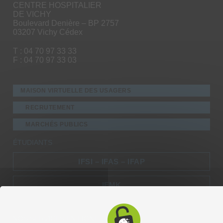
CENTRE HOSPITALIER
DE VICHY
Boulevard Denière – BP 2757
03207 Vichy Cédex
T : 04 70 97 33 33
F : 04 70 97 33 03
MAISON VIRTUELLE DES USAGERS
RECRUTEMENT
MARCHÉS PUBLICS
ÉTUDIANTS
IFSI – IFAS – IFAP
IFMK
NOS SERVICES EN LIGNE