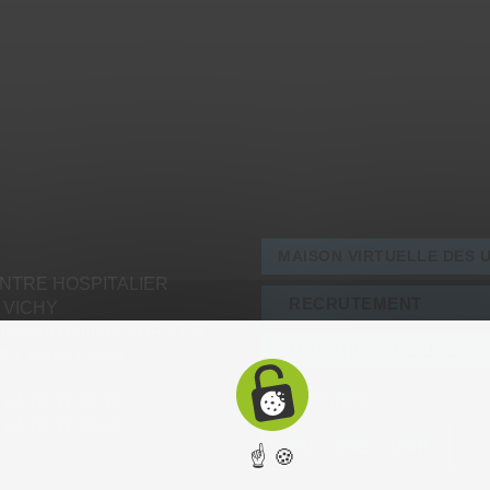
MAISON VIRTUELLE DES 
NTRE HOSPITALIER
RECRUTEMENT
 VICHY
levard Denière – BP 2757
MARCHÉS PUBLICS
207 Vichy Cédex
ÉTUDIANTS
: 04 70 97 33 33
: 04 70 97 33 03
IFSI – IFAS – IFAP
☝ 🍪