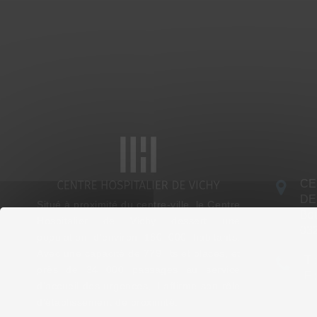
CE
DE
Situé à proximité du centre-ville, le Centre
Bou
Hospitalier de Vichy dessert une
03
population d’environ 160 000 habitants.
Avec une capacité de 779 lits et places, et
T 
près de 34 000 passages au service
F 
d’accueil des urgences, il affirme son rôle
d’établissement de proximité.