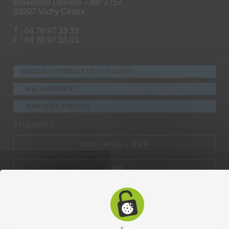
Boulevard Denière – BP 2757
03207 Vichy Cédex
T : 04 70 97 33 33
F : 04 70 97 33 03
MAISON VIRTUELLE DES USAGERS
RECRUTEMENT
MARCHÉS PUBLICS
ÉTUDIANTS
IFSI – IFAS – IFAP
IFMK
NOS SERVICES EN LIGNE
DEMANDE DE RENDEZ-VOUS