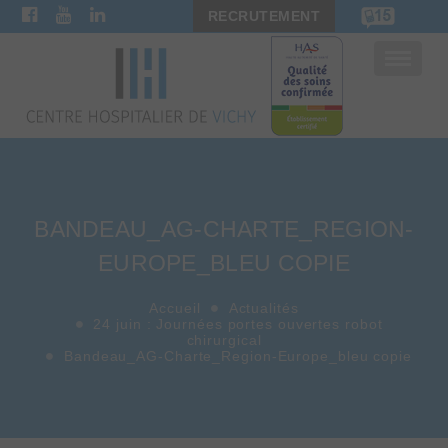
RECRUTEMENT
Bascule
la
navigat
BANDEAU_AG-CHARTE_REGION-
EUROPE_BLEU COPIE
Accueil
Actualités
24 juin : Journées portes ouvertes robot
chirurgical
Bandeau_AG-Charte_Region-Europe_bleu copie