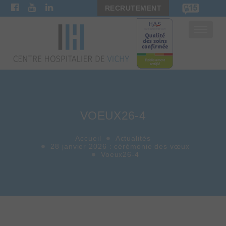
RECRUTEMENT
Bascule
la
navigat
VOEUX26-4
Accueil
Actualités
28 janvier 2026 : cérémonie des vœux
Voeux26-4