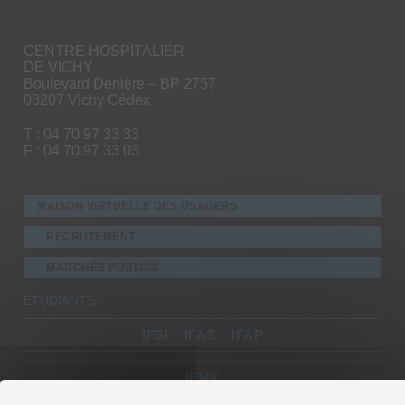
CENTRE HOSPITALIER
DE VICHY
Boulevard Denière – BP 2757
03207 Vichy Cédex
T : 04 70 97 33 33
F : 04 70 97 33 03
MAISON VIRTUELLE DES USAGERS
RECRUTEMENT
MARCHÉS PUBLICS
ÉTUDIANTS
IFSI – IFAS – IFAP
IFMK