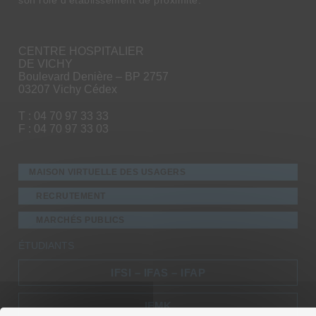
CENTRE HOSPITALIER
DE VICHY
Boulevard Denière – BP 2757
03207 Vichy Cédex
T : 04 70 97 33 33
F : 04 70 97 33 03
MAISON VIRTUELLE DES USAGERS
RECRUTEMENT
MARCHÉS PUBLICS
ÉTUDIANTS
IFSI – IFAS – IFAP
IFMK