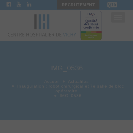
RECRUTEMENT
Bascule
la
navigat
IMG_0536
Accueil
Actualités
Inauguration : robot chirurgical et 7e salle de bloc
opératoire
IMG_0536