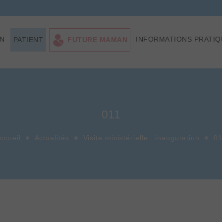
ON
INFORMATIONS PRATIQ
PATIENT
FUTURE MAMAN
011
ccueil
Actualités
Visite ministérielle : inauguration
0