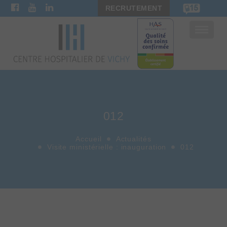
RECRUTEMENT
Bascule
la
navigat
012
Accueil
Actualités
Visite ministérielle : inauguration
012