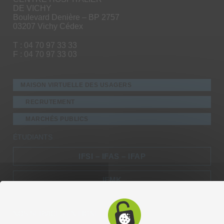
DE VICHY
Boulevard Denière – BP 2757
03207 Vichy Cédex
T : 04 70 97 33 33
F : 04 70 97 33 03
MAISON VIRTUELLE DES USAGERS
RECRUTEMENT
MARCHÉS PUBLICS
ÉTUDIANTS
IFSI – IFAS – IFAP
IFMK
NOS SERVICES EN LIGNE