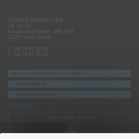
CENTRE HOSPITALIER
DE VICHY
Boulevard Denière – BP 2757
03207 Vichy Cédex
T : 04 70 97 33 33
F : 04 70 97 33 03
MAISON VIRTUELLE DES USAGERS
RECRUTEMENT
MARCHÉS PUBLICS
ÉTUDIANTS
IFSI – IFAS – IFAP
IFMK