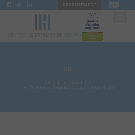
RECRUTEMENT
Bascule
la
navigat
06
Accueil
Actualités
Visite ministérielle : inauguration
06